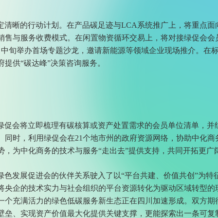
定清晰的行动计划。在产品碳足迹与LCA系统推广上，将重点面
销售与服务收费模式。在闲置物资循环交易上，将对接绿促会会
月中旬举办首场专题沙龙，邀请新能源等领域企业现场推介。在
提供“碳达峰”决策咨询服务。
绿促会将立即梳理有碳核算或资产处置需求的会员单位清单，并
。同时，利用绿促会在21个地市州的政府资源网络，协助中化商
势，为中化商务的技术与服务“走出去”提供支持，共同开拓更广
色发展促进会的伙伴关系驶入了以“平台共建、价值共创”为特
将央企的技术实力与社会组织的平台资源转化为驱动区域转型的
个充满活力的绿色低碳服务新生态正在四川加速形成。双方期待
壁垒、实现资产价值最大化提供关键支撑，更能探索出一条可复