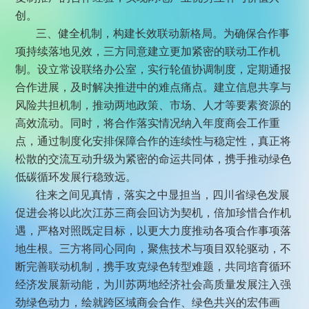
创。
三、健全机制，构建长效联动新格局。为确保合作事
项持续落地见效，三方同意建立更加紧密的联动工作机
制。设立常设联络办公室，实行轮值协调制度，定期通报
合作进展，及时解决推进中的难点痛点。建立信息共享与
风险共担机制，推动两地政策、市场、人才等要素资源的
高效流动。同时，将合作落实情况纳入年度商会工作重
点，通过制度化安排保障合作的连续性与稳定性，真正将
松散的交流互动升级为紧密的命运共同体，携手推动绿色
低碳循环发展行稳致远。
往来之间见真情，落实之中显担当，四川省绿色发展
促进会将以此次江苏三商会回访为契机，倍加珍惜合作机
遇，严格对照既定目标，以更大力度推动各项合作事项落
地生根。三方将同心同向，聚焦技术与项目双轮驱动，不
断完善联动机制，携手攻克绿色转型难题，共同培育循环
经济发展新动能，为川苏两地经济社会高质量发展注入强
劲绿色动力，绘就跨区域商会合作、绿色共兴的宏伟画