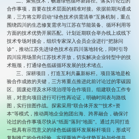
二、聚焦技术，畅通绿色循环新路径。落实讨论过的
合作事项，首要在技术层面的精准对接。依据前期沟通成
果，三方将立即启动“绿色技术供需清单”互换机制，重点
围绕四川的生态修复需求与江苏在节能装备、循环利用等
方面的技术优势开展匹配。计划近期联合举办线上或线下
技术专场对接会，组织专家深入会员企业进行“把脉问
诊”，推动江苏先进绿色技术在四川落地转化，同时引导
四川应用场景向江苏技术开放，切实解决企业转型中的技
术瓶颈，打通绿色低碳循环发展的技术堵点。
三、深耕项目，打造互利共赢新标杆。项目落地是检
验合作成效的关键，三方将重点推进此前讨论过的零碳园
区、固废处理及水环境治理等合作项目。组建联合工作专
班，对意向项目进行可行性再论证，明确时间表与路线
图，实行挂图作战。探索采用“联合体开发”“技术+资
本”等模式，推动两地企业抱团出海、跨界融合，确保讨
论过的合作事项尽快从“纸面”落到“地面”。通过共同打造
一批具有示范意义的绿色低碳循环发展标杆项目，形成可
复制推广的合作经验，实现两地产业优势互补与价值共